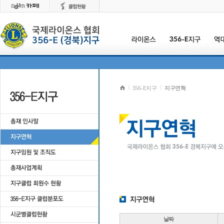
356-E지구
지구연혁
날짜