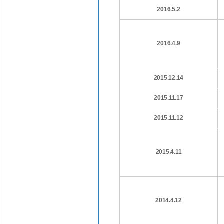
2016.5.2
2016.4.9
2015.12.14
2015.11.17
2015.11.12
2015.4.11
2014.4.12