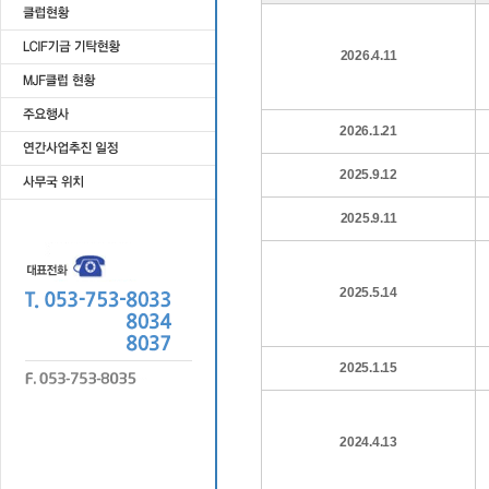
2026.4.11
2026.1.21
2025.9.12
2025.9.11
2025.5.14
2025.1.15
2024.4.13