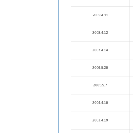
2009.4.11
2008.4.12
2007.4.14
2006.5.20
2005.5.7
2004.4.10
2003.4.19