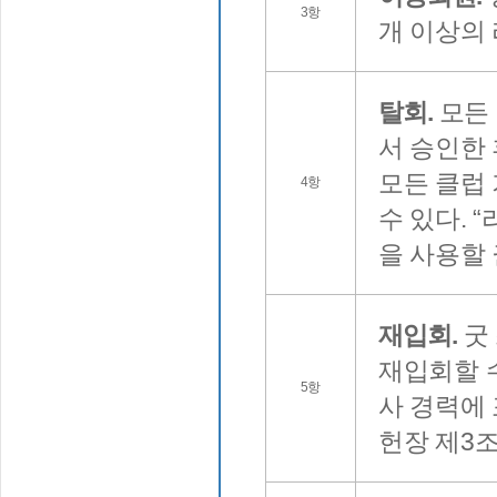
3항
개 이상의 
탈회.
모든 
서 승인한 
모든 클럽
4항
수 있다. 
을 사용할
재입회.
굿
재입회할 
5항
사 경력에 
헌장 제3조