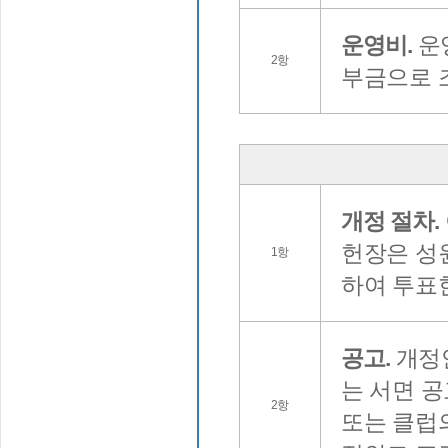
운영비.
운영
2항
부금으로 
개정 절차.
헌장은 성
1항
하여 투표한
공고.
개정안
는 서면 
2항
또는 클럽