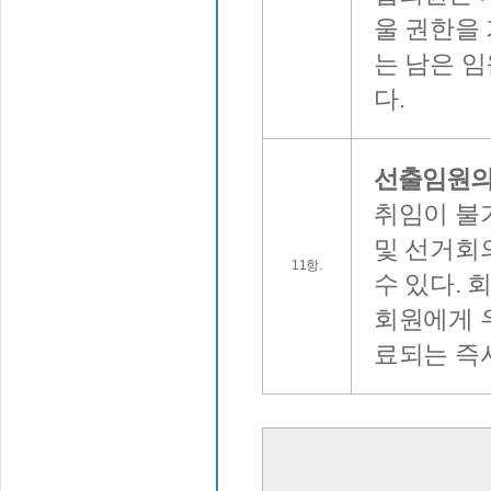
울 권한을 
는 남은 임
다.
선출임원의
취임이 불
및 선거회
11항.
수 있다. 
회원에게 우
료되는 즉