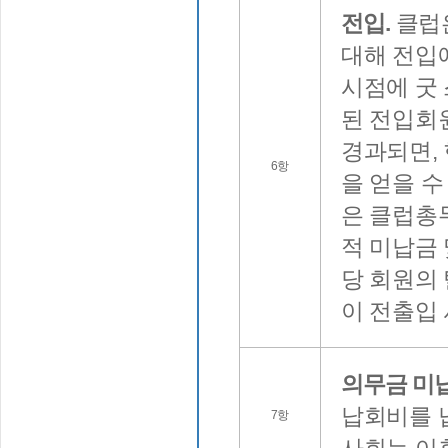
전입.
클럽
대해 전입
시점에 굿
된 전입회
경과되면,
6항
을 얻을 수
은 클럽총
적 미납금
당 회원의 
이 전출입
의무금 미납
납회비를 
7항