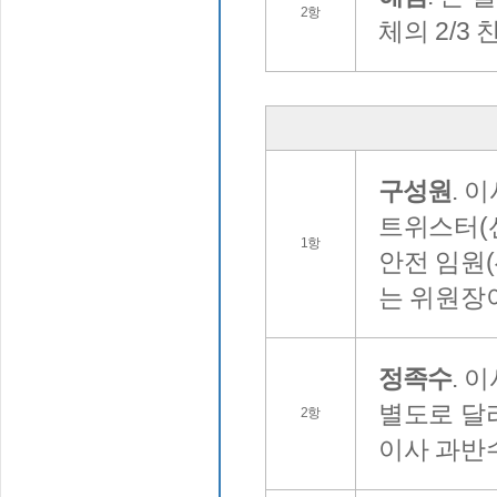
2항
체의 2/3
구성원
. 
트위스터(선
1항
안전 임원(
는 위원장
정족수
. 
별도로 달
2항
이사 과반