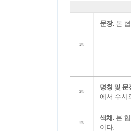
문장.
본 협
1항
명칭 및 문
2항
에서 수시
색채.
본 협
3항
이다.