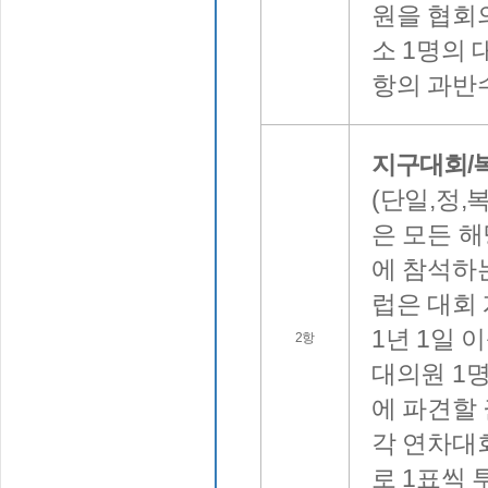
원을 협회의
소 1명의 
항의 과반수
지구대회/
(단일,정,
은 모든 
에 참석하
럽은 대회
1년 1일 
2항
대의원 1명
에 파견할
각 연차대
로 1표씩 