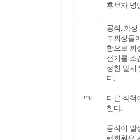
후보자 명
공석.
회장
부회장들이
항으로 회장
선거를 소집
정한 일시
다.
다른 직책
10항
한다.
공석이 발
럽회원은 